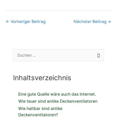
←
Vorheriger Beitrag
Nächster Beitrag
→
S
u
c
Inhaltsverzeichnis
h
e
n
Eine gute Quelle wäre auch das Internet.
Wie teuer sind antike Deckenventilatoren
n
Wie haltbar sind antike
a
Deckenventilatoren?